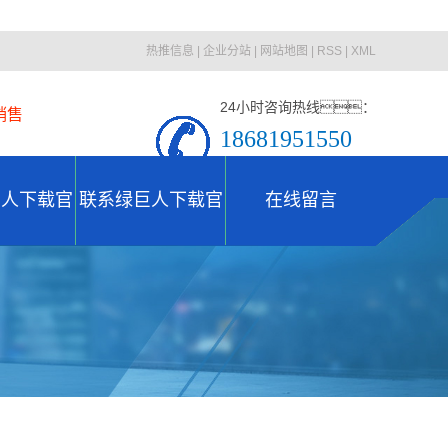
热推信息
|
企业分站
|
网站地图
|
RSS
|
XML
24小时咨询热线：
销售
18681951550
13108287331
巨人下载官
联系绿巨人下载官
在线留言
司简介
联系绿巨人下载官网
网
网
誉资质