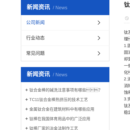
钛
钛
新闻资讯
News
钛
公司新闻
绿巨人
钛
钛
行业动态
理
1
钛自
固
常见问题
却
一
化
新闻资讯
News
2
消
钛合金棒的碱洗注意事项有哪些？
蚀
3
TC11钛合金棒热挤压的技术工艺
钛
金属钛合金在建筑材料中有哪些应用
稳
钛棒在我国体育用品中的广泛应用
钛棒厂家的冶金法制作工艺