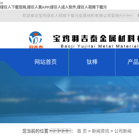
ar
绿巨人下载官网,绿巨人黄APP,绿巨人成人软件,绿巨人视频下载污
欢迎来访宝鸡绿巨人视频下载污金属材料有限公司官网！
网站首页
钛棒
产品
纯钛棒
钛
钛合金棒
钛加
钛异
钛
钛紧
您当前的位置 ：
首 页
>
新闻资讯
>
公司新闻