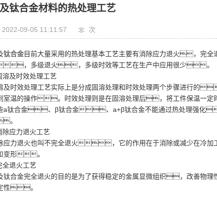
管
及钛合金材料的热处理工艺
板
2022-09-05 11:11:57
次
成人软件
及
钛合金
目前大量采用的热处理基本工艺主要有消除应力退火，完全
锻件
，多级退火，多级时效等工艺在生产中应用很少。
.固溶及时效处理工艺
行车架
溶及时效处理工艺实际上是分成固溶处理和时效处理两个步骤进行的
到室温的操作。时效处理则是在固溶处理后，将工件保温一定
些a钛合金、β钛合金、a+β钛合金不能通过热处理强化
。
.消除应力退火工艺
除应力退火也叫不完全退火，它的作用在于消除或减少在冷加
和变形。
.完全退火工艺
及钛合金完全退火的目的是为了获得稳定的金属显微组织，改善物理
定性。