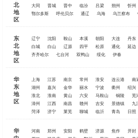
北
大同
晋城
晋中
临汾
吕梁
朔州
忻州
地
鄂尔多斯
呼伦贝尔
通辽
乌海
乌兰察布
区
东
辽宁
沈阳
鞍山
本溪
朝阳
大连
丹东
北
白城
白山
辽源
四平
松原
通化
延边
地
齐齐哈尔
七台河
双鸭山
绥化
伊春
区
华
上海
江苏
南京
常州
淮安
连云港
南
东
湖州
嘉兴
金华
丽水
宁波
衢州
绍兴
地
淮北
淮南
黄山
六安
马鞍山
铜陵
芜
区
漳州
江西
南昌
赣州
吉安
景德镇
九
菏泽
济宁
莱芜
聊城
临沂
青岛
日照
华
河南
郑州
安阳
鹤壁
济源
焦作
开封