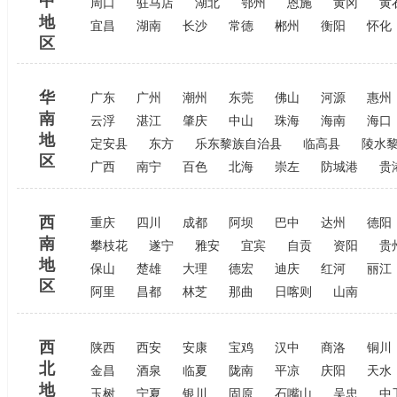
中
周口
驻马店
湖北
鄂州
恩施
黄冈
黄
地
宜昌
湖南
长沙
常德
郴州
衡阳
怀化
区
华
广东
广州
潮州
东莞
佛山
河源
惠州
南
云浮
湛江
肇庆
中山
珠海
海南
海口
地
定安县
东方
乐东黎族自治县
临高县
陵水
区
广西
南宁
百色
北海
崇左
防城港
贵
西
重庆
四川
成都
阿坝
巴中
达州
德阳
南
攀枝花
遂宁
雅安
宜宾
自贡
资阳
贵
地
保山
楚雄
大理
德宏
迪庆
红河
丽江
区
阿里
昌都
林芝
那曲
日喀则
山南
西
陕西
西安
安康
宝鸡
汉中
商洛
铜川
北
金昌
酒泉
临夏
陇南
平凉
庆阳
天水
地
玉树
宁夏
银川
固原
石嘴山
吴忠
中