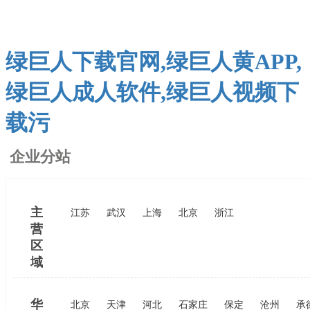
绿巨人下载官网,绿巨人黄APP,
绿巨人成人软件,绿巨人视频下
载污
企业分站
主
江苏
武汉
上海
北京
浙江
营
区
域
华
北京
天津
河北
石家庄
保定
沧州
承